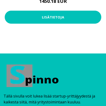
1450.18 EUR
LISÄTIETOJA
Tällä sivulla voit lukea lisää startup-yrittäjyydestä ja
kaikesta siitä, mitä yritystoimintaan kuuluu.