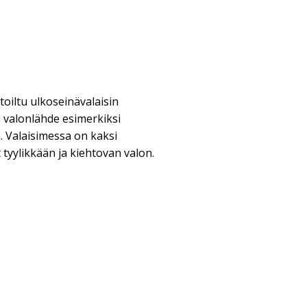
otoiltu ulkoseinävalaisin
s valonlähde esimerkiksi
. Valaisimessa on kaksi
 tyylikkään ja kiehtovan valon.