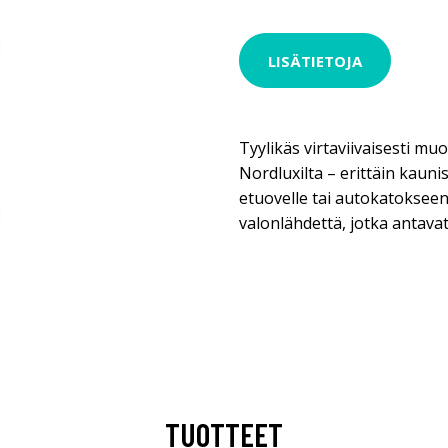
LISÄTIETOJA
Tyylikäs virtaviivaisesti mu
Nordluxilta – erittäin kauni
etuovelle tai autokatokseen
valonlähdettä, jotka antavat
TUOTTEET