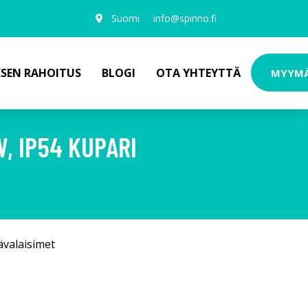
Suomi
info@spinno.fi
KSEN RAHOITUS
BLOGI
OTA YHTEYTTÄ
MYYM
, IP54 KUPARI
ävalaisimet