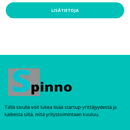
LISÄTIETOJA
Tällä sivulla voit lukea lisää startup-yrittäjyydestä ja
kaikesta siitä, mitä yritystoimintaan kuuluu.