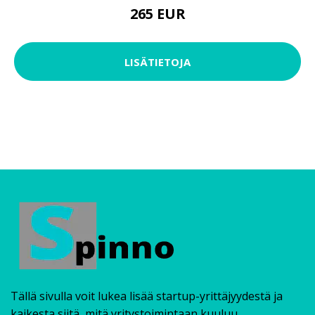
265 EUR
LISÄTIETOJA
Tällä sivulla voit lukea lisää startup-yrittäjyydestä ja
kaikesta siitä, mitä yritystoimintaan kuuluu.