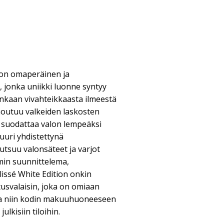
 on omaperäinen ja
n, jonka uniikki luonne syntyy
ankaan vivahteikkaasta ilmeestä
houtuu valkeiden laskosten
n suodattaa valon lempeäksi
tuuri yhdistettynä
utsuu valonsäteet ja varjot
rmin suunnittelema,
issé White Edition onkin
tusvalaisin, joka on omiaan
aa niin kodin makuuhuoneeseen
ulkisiin tiloihin.