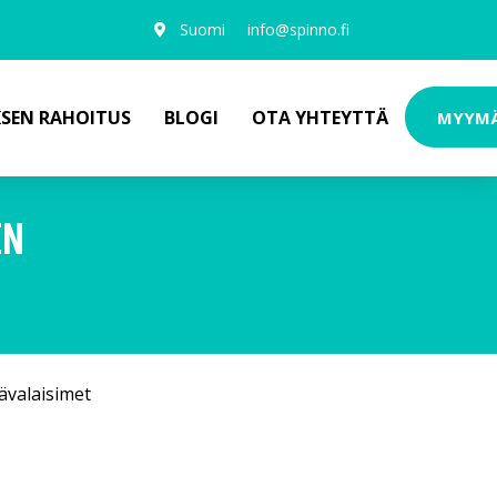
Suomi
info@spinno.fi
KSEN RAHOITUS
BLOGI
OTA YHTEYTTÄ
MYYM
EN
ävalaisimet