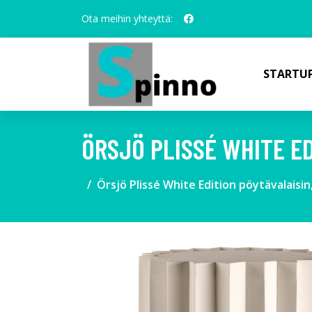
Ota meihin yhteyttä:
STARTUP
ÖRSJÖ PLISSÉ WHITE ED
Örsjö Plissé White Edition pöytävalaisin