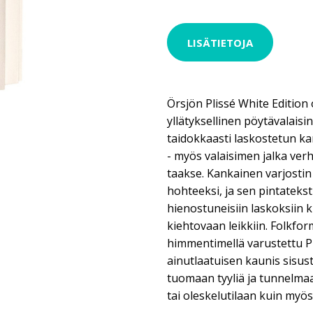
LISÄTIETOJA
Örsjön Plissé White Edition
yllätyksellinen pöytävalaisi
taidokkaasti laskostetun k
- myös valaisimen jalka ver
taakse. Kankainen varjosti
hohteeksi, ja sen pintateks
hienostuneisiin laskoksiin k
kiehtovaan leikkiin. Folkfo
himmentimellä varustettu Pl
ainutlaatuisen kaunis sisus
tuomaan tyyliä ja tunnelm
tai oleskelutilaan kuin myös j