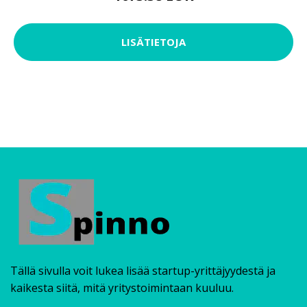
LISÄTIETOJA
Tällä sivulla voit lukea lisää startup-yrittäjyydestä ja
kaikesta siitä, mitä yritystoimintaan kuuluu.