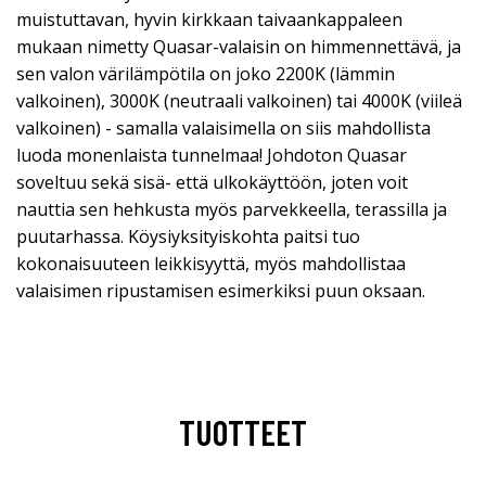
muistuttavan, hyvin kirkkaan taivaankappaleen
mukaan nimetty Quasar-valaisin on himmennettävä, ja
sen valon värilämpötila on joko 2200K (lämmin
valkoinen), 3000K (neutraali valkoinen) tai 4000K (viileä
valkoinen) - samalla valaisimella on siis mahdollista
luoda monenlaista tunnelmaa! Johdoton Quasar
soveltuu sekä sisä- että ulkokäyttöön, joten voit
nauttia sen hehkusta myös parvekkeella, terassilla ja
puutarhassa. Köysiyksityiskohta paitsi tuo
kokonaisuuteen leikkisyyttä, myös mahdollistaa
valaisimen ripustamisen esimerkiksi puun oksaan.
TUOTTEET