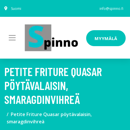
Suomi
info@spinno.fi
MYYMÄLÄ
PETITE FRITURE QUASAR
PÖYTÄVALAISIN,
SMARAGDINVIHREÄ
Petite Friture Quasar pöytävalaisin,
smaragdinvihreä