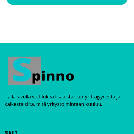
Tällä sivulla voit lukea lisää startup-yrittäjyydestä ja
kaikesta siitä, mitä yritystoimintaan kuuluu.
SIVUT