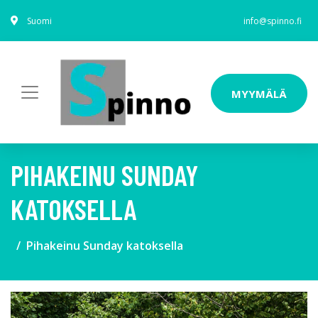
Suomi
info@spinno.fi
MYYMÄLÄ
PIHAKEINU SUNDAY
KATOKSELLA
Pihakeinu Sunday katoksella