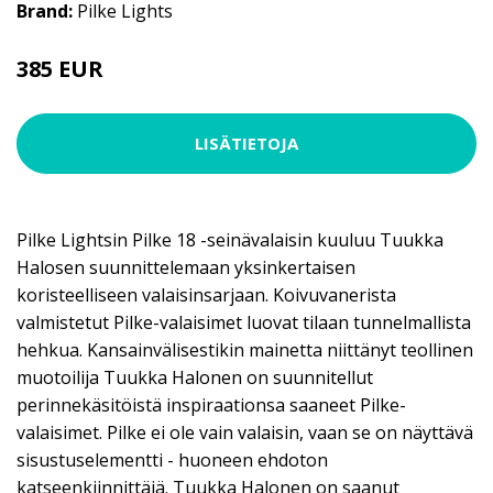
Brand:
Pilke Lights
385 EUR
LISÄTIETOJA
Pilke Lightsin Pilke 18 -seinävalaisin kuuluu Tuukka
Halosen suunnittelemaan yksinkertaisen
koristeelliseen valaisinsarjaan. Koivuvanerista
valmistetut Pilke-valaisimet luovat tilaan tunnelmallista
hehkua. Kansainvälisestikin mainetta niittänyt teollinen
muotoilija Tuukka Halonen on suunnitellut
perinnekäsitöistä inspiraationsa saaneet Pilke-
valaisimet. Pilke ei ole vain valaisin, vaan se on näyttävä
sisustuselementti - huoneen ehdoton
katseenkiinnittäjä. Tuukka Halonen on saanut