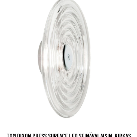
TOM DIXON PRESS SURFACE LED SEINÄVALAISIN, KIRKAS