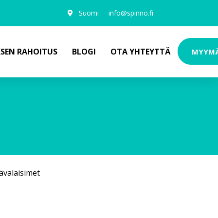
Suomi
info@spinno.fi
KSEN RAHOITUS
BLOGI
OTA YHTEYTTÄ
MYYM
ävalaisimet