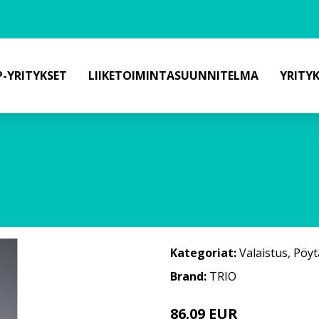
-YRITYKSET
LIIKETOIMINTASUUNNITELMA
YRITY
Kategoriat:
Valaistus
,
Pöyt
Brand:
TRIO
86.09 EUR