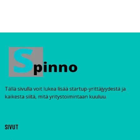
Tällä sivulla voit lukea lisää startup-yrittäjyydestä ja
kaikesta siitä, mitä yritystoimintaan kuuluu.
SIVUT