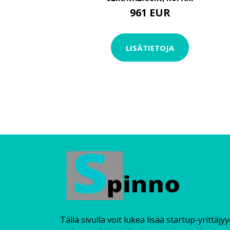
961 EUR
LISÄTIETOJA
Tällä sivulla voit lukea lisää startup-yrittäjy