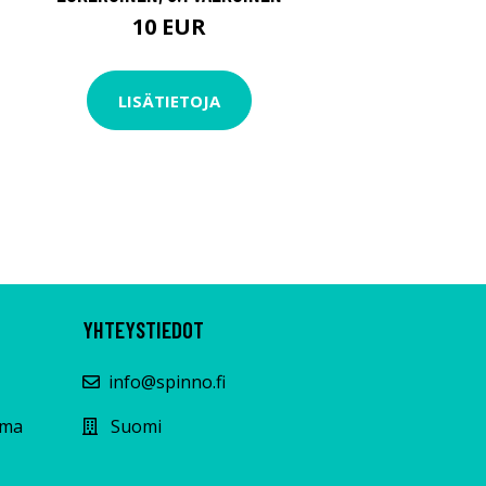
10 EUR
LISÄTIETOJA
YHTEYSTIEDOT
info@spinno.fi
lma
Suomi