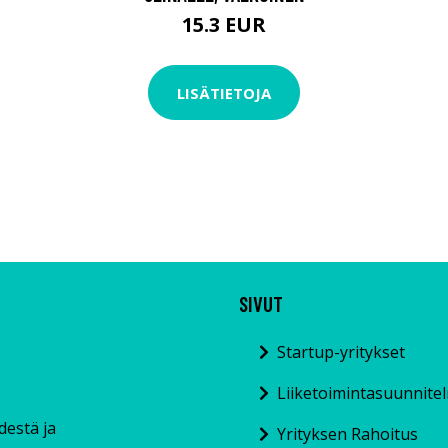
15.3 EUR
LISÄTIETOJA
SIVUT
Startup-yritykset
Liiketoimintasuunnite
ydestä ja
Yrityksen Rahoitus