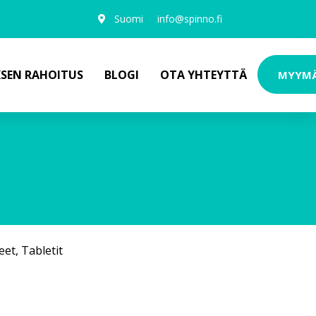
Suomi
info@spinno.fi
KSEN RAHOITUS
BLOGI
OTA YHTEYTTÄ
MYYM
eet
,
Tabletit