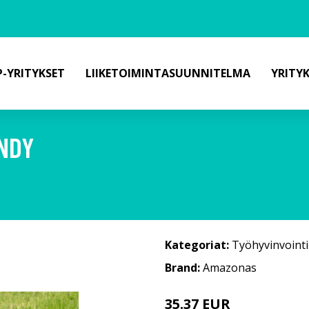
-YRITYKSET
LIIKETOIMINTASUUNNITELMA
YRITY
ANDY
Kategoriat:
Työhyvinvointi
Brand:
Amazonas
35.37 EUR