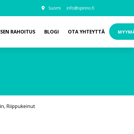
Suomi
info@spinno.fi
KSEN RAHOITUS
BLOGI
OTA YHTEYTTÄ
MYYM
in
,
Riippukeinut