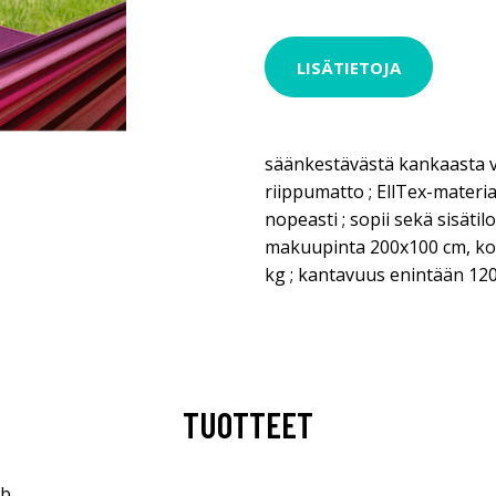
LISÄTIETOJA
säänkestävästä kankaasta 
riippumatto ; EllTex-materi
nopeasti ; sopii sekä sisätil
makuupinta 200x100 cm, kok
kg ; kantavuus enintään 12
TUOTTEET