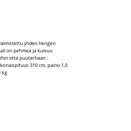
valmistettu yhden hengen
aali on pehmeä ja kuivuu
oihin että puutarhaan ;
onaispituus 310 cm, paino 1,0
0 kg