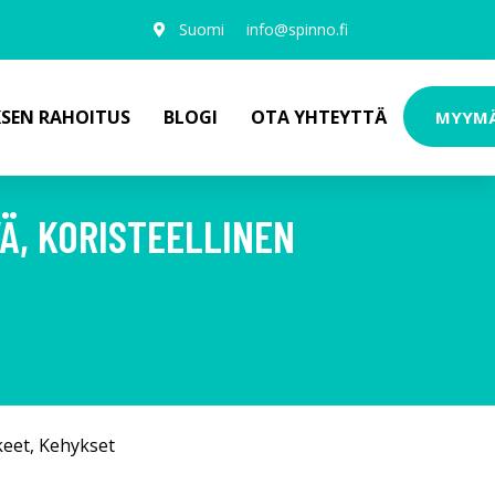
Suomi
info@spinno.fi
KSEN RAHOITUS
BLOGI
OTA YHTEYTTÄ
MYYM
Ä, KORISTEELLINEN
keet
,
Kehykset