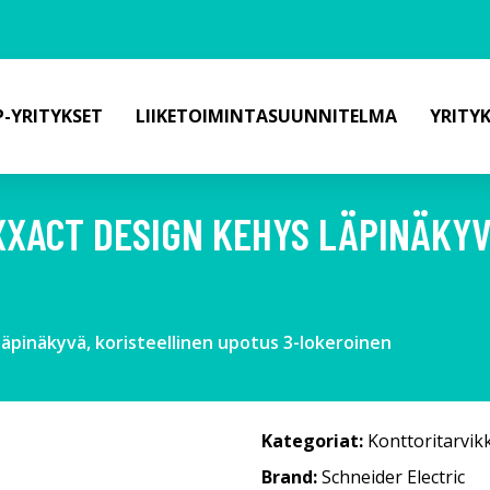
-YRITYKSET
LIIKETOIMINTASUUNNITELMA
YRITY
XXACT DESIGN KEHYS LÄPINÄKYV
läpinäkyvä, koristeellinen upotus 3-lokeroinen
Kategoriat:
Konttoritarvik
Brand:
Schneider Electric