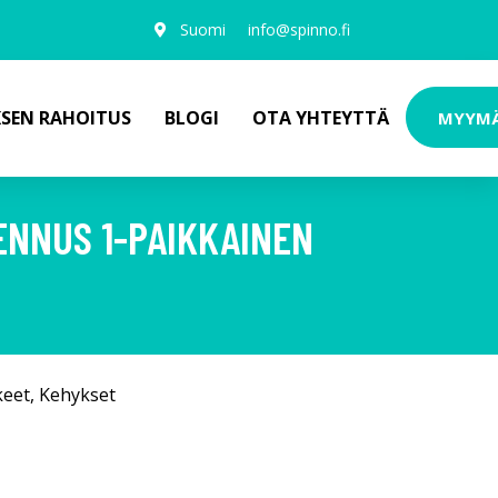
Suomi
info@spinno.fi
KSEN RAHOITUS
BLOGI
OTA YHTEYTTÄ
MYYM
ENNUS 1-PAIKKAINEN
keet
,
Kehykset