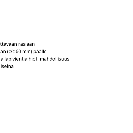
tavaan rasiaan.
an (c/c 60 mm) päälle
a läpivientiaihiot, mahdollisuus
liseinä.