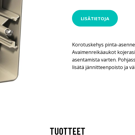
LISÄTIETOJA
Korotuskehys pinta-asennet
Avaimenreikäaukot kojerasi
asentamista varten. Pohjass
lisätä jännitteenpoisto ja vä
TUOTTEET