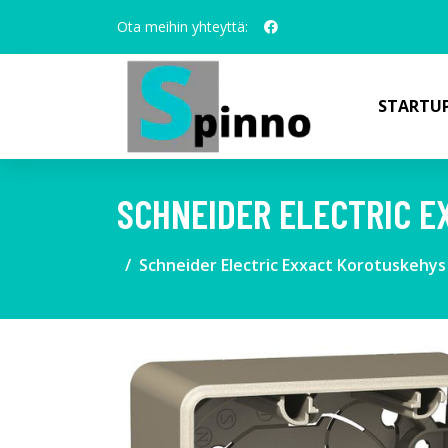
Ota meihin yhteyttä:
STARTUP
SCHNEIDER ELECTRIC E
Schneider Electric Exxact Korotuskehys