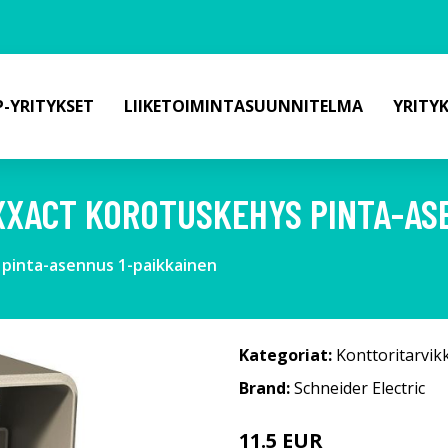
-YRITYKSET
LIIKETOIMINTASUUNNITELMA
YRITY
XXACT KOROTUSKEHYS PINTA-AS
 pinta-asennus 1-paikkainen
Kategoriat:
Konttoritarvik
Brand:
Schneider Electric
11.5 EUR