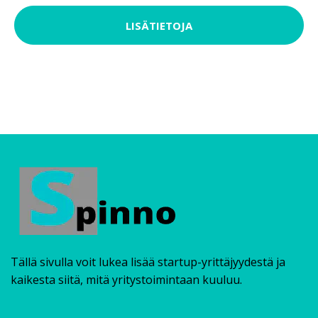
LISÄTIETOJA
Tällä sivulla voit lukea lisää startup-yrittäjyydestä ja
kaikesta siitä, mitä yritystoimintaan kuuluu.