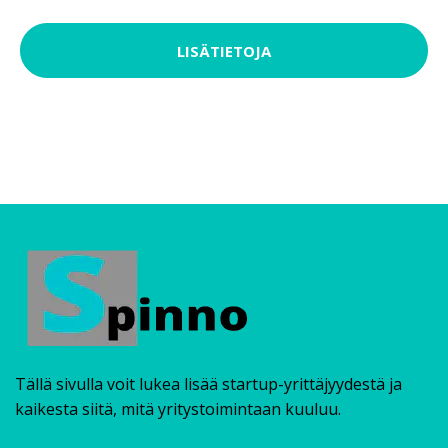
LISÄTIETOJA
Tällä sivulla voit lukea lisää startup-yrittäjyydestä ja
kaikesta siitä, mitä yritystoimintaan kuuluu.