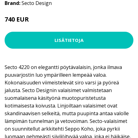
Brand:
Secto Design
740 EUR
LISÄTIETOJA
Secto 4220 on elegantti pöytävalaisin, jonka ilmava
puuvarjostin luo ympärilleen lempeää valoa.
Kokonaisuuden viimeistelevät siro varsi ja pyöreä
jalusta. Secto Designin valaisimet valmistetaan
suomalaisena käsityönä muotopuristetusta
kotimaisesta koivusta. Linjoiltaan valaisimet ovat
skandinaavisen selkeitä, mutta puupinta antaa valolle
lämpimän tunnelman ja vetovoiman. Secto-valaisimet
on suunnitellut arkkitehti Seppo Koho, joka pyrkii
luomaan pehmeästi siivilöityvää valoa, joka ei häikäise,