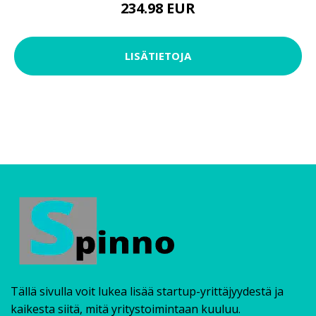
234.98 EUR
LISÄTIETOJA
Tällä sivulla voit lukea lisää startup-yrittäjyydestä ja
kaikesta siitä, mitä yritystoimintaan kuuluu.