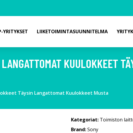
-YRITYKSET
LIIKETOIMINTASUUNNITELMA
YRITY
I LANGATTOMAT KUULOKKEET TÄ
lokkeet Täysin Langattomat Kuulokkeet Musta
Kategoriat:
Toimiston laitt
Brand:
Sony