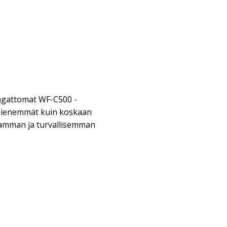
angattomat WF-C500 -
 pienemmät kuin koskaan
amman ja turvallisemman