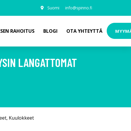
Suomi
info@spinno.fi
KSEN RAHOITUS
BLOGI
OTA YHTEYTTÄ
MYYM
YSIN LANGATTOMAT
eet
,
Kuulokkeet