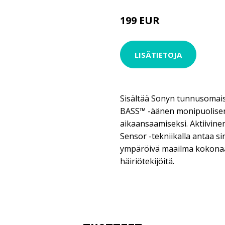
199 EUR
LISÄTIETOJA
Sisältää Sonyn tunnusomais
BASS™ -äänen monipuolis
aikaansaamiseksi. Aktiivin
Sensor -tekniikalla antaa s
ympäröivä maailma kokonaan
häiriötekijöitä.