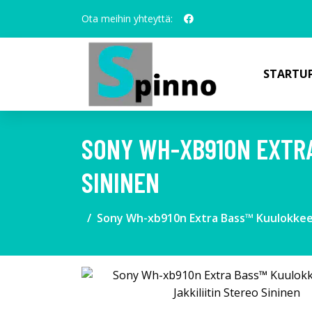
Ota meihin yhteyttä:
STARTUP
SONY WH-XB910N EXTRA
SININEN
Sony Wh-xb910n Extra Bass™ Kuulokkeet 