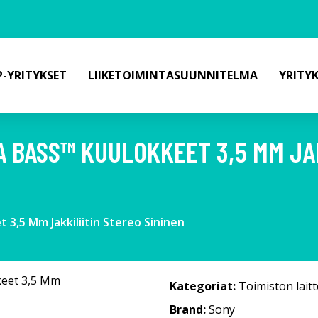
-YRITYKSET
LIIKETOIMINTASUUNNITELMA
YRITY
 BASS™ KUULOKKEET 3,5 MM JAK
3,5 Mm Jakkiliitin Stereo Sininen
Kategoriat:
Toimiston laitt
Brand:
Sony