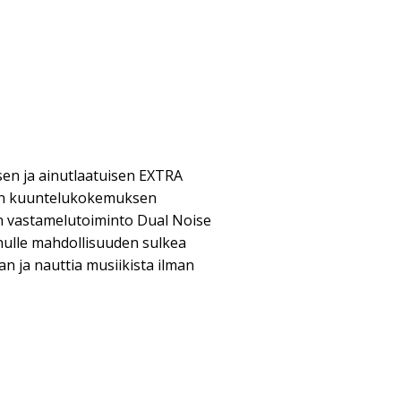
en ja ainutlaatuisen EXTRA
en kuuntelukokemuksen
en vastamelutoiminto Dual Noise
inulle mahdollisuuden sulkea
 ja nauttia musiikista ilman