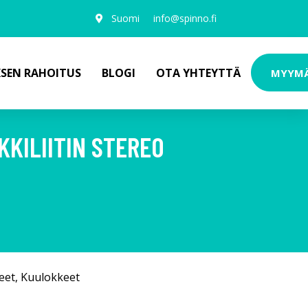
Suomi
info@spinno.fi
KSEN RAHOITUS
BLOGI
OTA YHTEYTTÄ
MYYM
KILIITIN STEREO
eet
,
Kuulokkeet