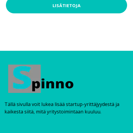
LISÄTIETOJA
Tällä sivulla voit lukea lisää startup-yrittäjyydestä ja
kaikesta siitä, mitä yritystoimintaan kuuluu.