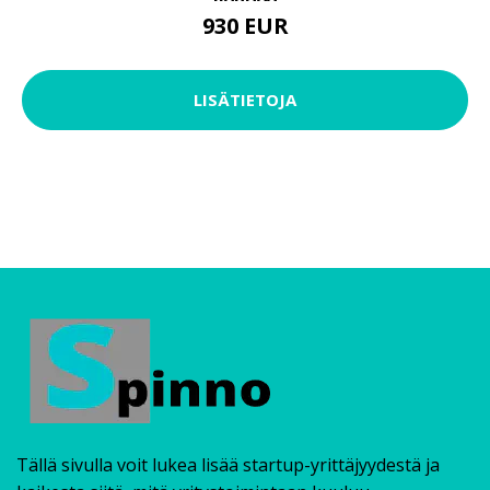
930 EUR
LISÄTIETOJA
Tällä sivulla voit lukea lisää startup-yrittäjyydestä ja