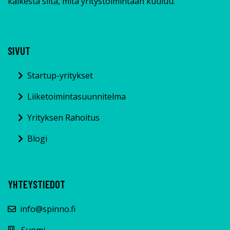
kaikesta siitä, mitä yritystoimintaan kuuluu.
SIVUT
Startup-yritykset
Liiketoimintasuunnitelma
Yrityksen Rahoitus
Blogi
YHTEYSTIEDOT
info@spinno.fi
Suomi