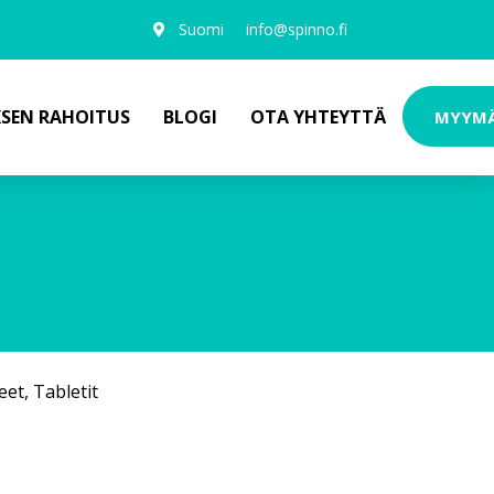
Suomi
info@spinno.fi
KSEN RAHOITUS
BLOGI
OTA YHTEYTTÄ
MYYM
eet
,
Tabletit