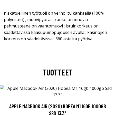
niskatuellinen työtuoli on verhoiltu kankaalla (100%
polyesteri) ; muovipyörät ; runko on muovia ;
pehmusteena on vaahtomuovi ; istuinkorkeus on
säädettävissä kaasupumppujousen avulla ; käsinojien
korkeus on säädeltävissä ; 360 astetta pyörivä
TUOTTEET
APPLE MACBOOK AIR (2020) HOPEA M1 16GB 1000GB
SSD 13.3"