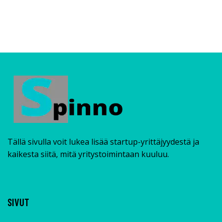
Tällä sivulla voit lukea lisää startup-yrittäjyydestä ja
kaikesta siitä, mitä yritystoimintaan kuuluu.
SIVUT