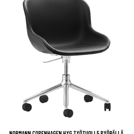
NORMANN COPENHAGEN HYG TYÖTUOLI 5 PYÖRÄLLÄ,