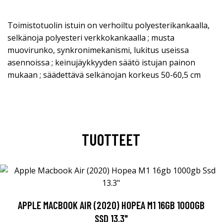
Toimistotuolin istuin on verhoiltu polyesterikankaalla,
selkänoja polyesteri verkkokankaalla ; musta
muovirunko, synkronimekanismi, lukitus useissa
asennoissa ; keinujäykkyyden säätö istujan painon
mukaan ; säädettävä selkänojan korkeus 50-60,5 cm
TUOTTEET
APPLE MACBOOK AIR (2020) HOPEA M1 16GB 1000GB
SSD 13.3"