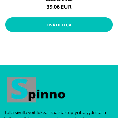
39.06 EUR
LISÄTIETOJA
Tällä sivulla voit lukea lisää startup-yrittäjyydestä ja