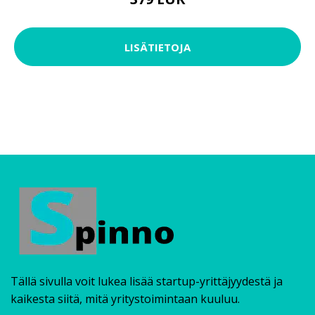
LISÄTIETOJA
Tällä sivulla voit lukea lisää startup-yrittäjyydestä ja
kaikesta siitä, mitä yritystoimintaan kuuluu.