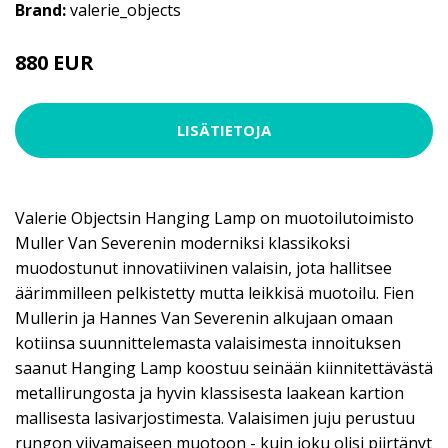
Brand:
valerie_objects
880 EUR
LISÄTIETOJA
Valerie Objectsin Hanging Lamp on muotoilutoimisto
Muller Van Severenin moderniksi klassikoksi
muodostunut innovatiivinen valaisin, jota hallitsee
äärimmilleen pelkistetty mutta leikkisä muotoilu. Fien
Mullerin ja Hannes Van Severenin alkujaan omaan
kotiinsa suunnittelemasta valaisimesta innoituksen
saanut Hanging Lamp koostuu seinään kiinnitettävästä
metallirungosta ja hyvin klassisesta laakean kartion
mallisesta lasivarjostimesta. Valaisimen juju perustuu
rungon viivamaiseen muotoon - kuin joku olisi piirtänyt