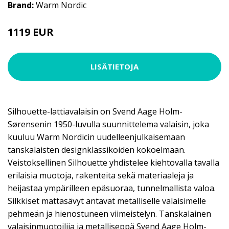
Brand:
Warm Nordic
1119 EUR
LISÄTIETOJA
Silhouette-lattiavalaisin on Svend Aage Holm-
Sørensenin 1950-luvulla suunnittelema valaisin, joka
kuuluu Warm Nordicin uudelleenjulkaisemaan
tanskalaisten designklassikoiden kokoelmaan.
Veistoksellinen Silhouette yhdistelee kiehtovalla tavalla
erilaisia muotoja, rakenteita sekä materiaaleja ja
heijastaa ympärilleen epäsuoraa, tunnelmallista valoa.
Silkkiset mattasävyt antavat metalliselle valaisimelle
pehmeän ja hienostuneen viimeistelyn. Tanskalainen
valaisinmuotoilija ja metalliseppä Svend Aage Holm-