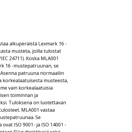
aa alkuperäistä Lexmark 16 -
asta musteta, joilla tulostat
O/IEC 24711). Koska MLA001
rk 16 -mustepatruunan, se
. Asenna patruuna normaaliin
ja korkealaatuisesta musteesta,
mme vain korkealaatuisia
isen toiminnan ja
ksi. Tuloksena on luotettavan
t tulosteet. MLA001 vastaa
mustepatruunaa. Se
a ovat ISO 9001- ja ISO 14001 -