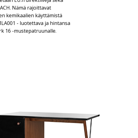
tetaan EU:n direktiivejä sekä
EACH. Nämä rajoittavat
sien kemikaalien käyttämistä
MLA001 - luotettava ja hintansa
k 16 -mustepatruunalle.