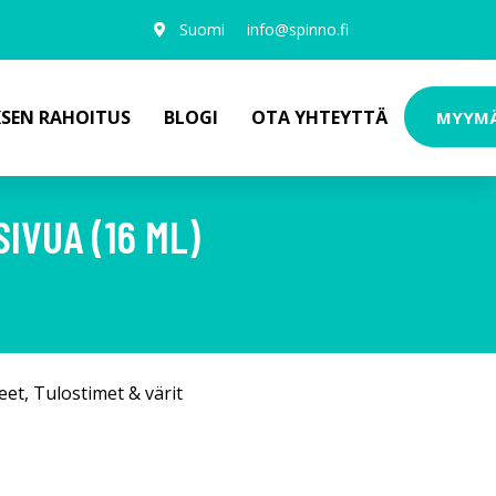
Suomi
info@spinno.fi
KSEN RAHOITUS
BLOGI
OTA YHTEYTTÄ
MYYM
IVUA (16 ML)
eet
,
Tulostimet & värit