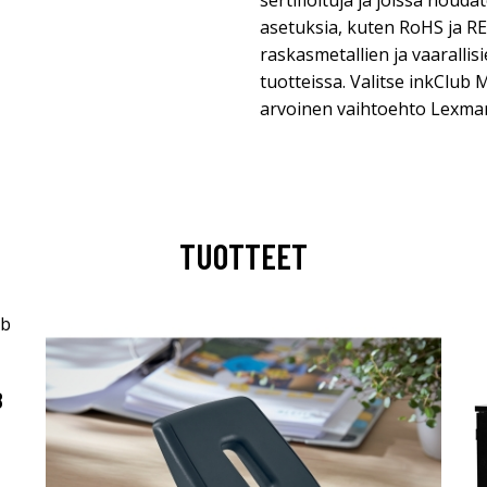
sertifioituja ja joissa nouda
asetuksia, kuten RoHS ja R
raskasmetallien ja vaaralli
tuotteissa. Valitse inkClub 
arvoinen vaihtoehto Lexmar
TUOTTEET
B