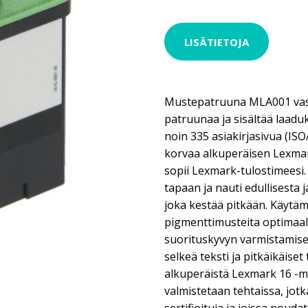
LISÄTIETOJA
Mustepatruuna MLA001 vast
patruunaa ja sisältää laaduk
noin 335 asiakirjasivua (IS
korvaa alkuperäisen Lexma
sopii Lexmark-tulostimeesi
tapaan ja nauti edullisesta 
joka kestää pitkään. Käytä
pigmenttimusteita optimaal
suorituskyvyn varmistamise
selkeä teksti ja pitkäikäise
alkuperäistä Lexmark 16 -
valmistetaan tehtaissa, jotk