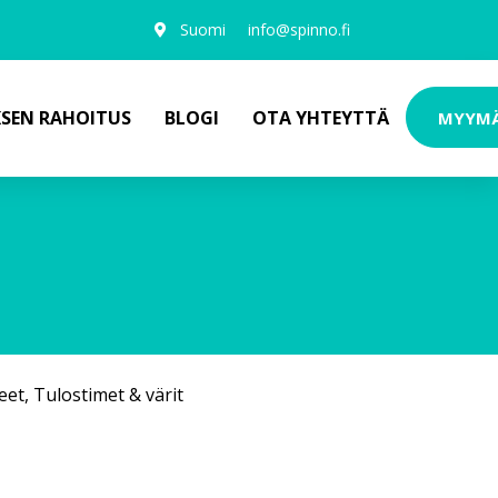
Suomi
info@spinno.fi
KSEN RAHOITUS
BLOGI
OTA YHTEYTTÄ
MYYM
eet
,
Tulostimet & värit