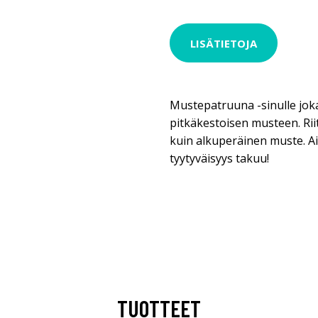
LISÄTIETOJA
Mustepatruuna -sinulle jok
pitkäkestoisen musteen. Ri
kuin alkuperäinen muste. A
tyytyväisyys takuu!
TUOTTEET