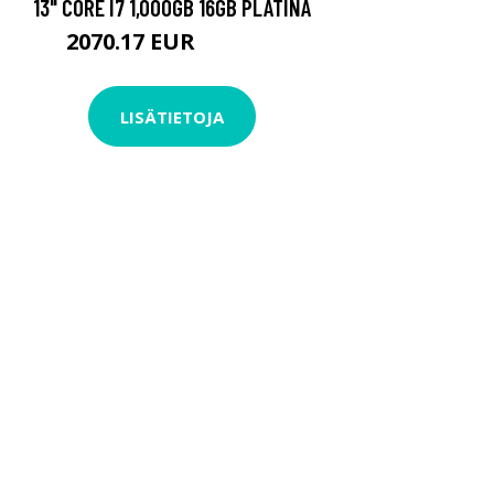
13" CORE I7 1,000GB 16GB PLATINA
2070.17 EUR
2070.18 EUR
LISÄTIETOJA