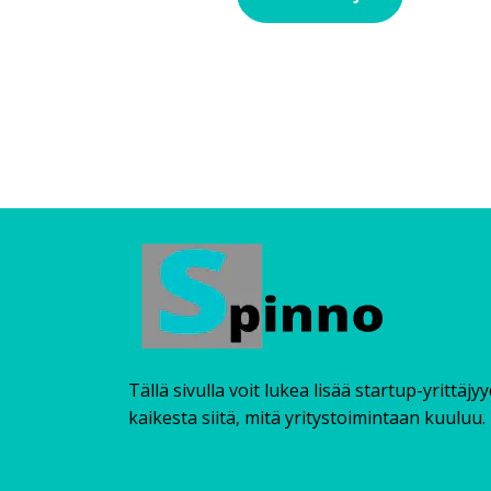
Tällä sivulla voit lukea lisää startup-yrittäjy
kaikesta siitä, mitä yritystoimintaan kuuluu.