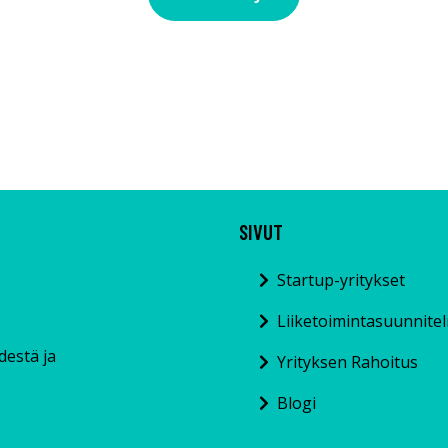
SIVUT
Startup-yritykset
Liiketoimintasuunnite
ydestä ja
Yrityksen Rahoitus
Blogi