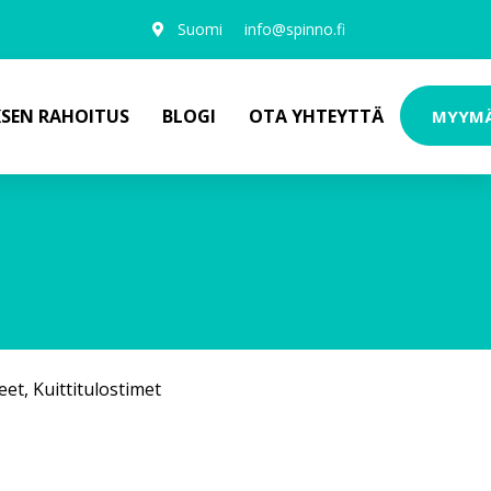
Suomi
info@spinno.fi
KSEN RAHOITUS
BLOGI
OTA YHTEYTTÄ
MYYM
eet
,
Kuittitulostimet