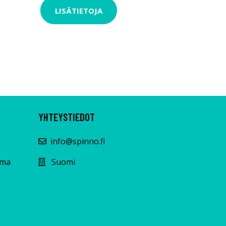
LISÄTIETOJA
YHTEYSTIEDOT
info@spinno.fi
lma
Suomi