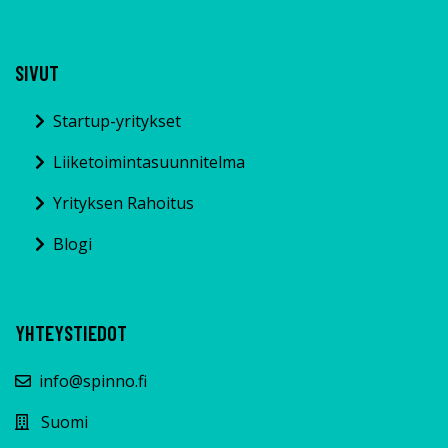
kaikesta siitä, mitä yritystoimintaan kuuluu.
SIVUT
Startup-yritykset
Liiketoimintasuunnitelma
Yrityksen Rahoitus
Blogi
YHTEYSTIEDOT
info@spinno.fi