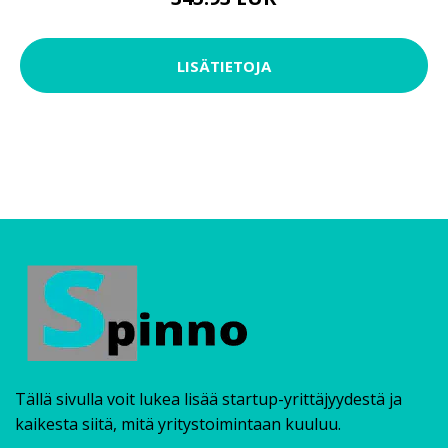
TYÖTUOLI HERACLES
345.93 EUR
LISÄTIETOJA
Tällä sivulla voit lukea lisää startup-yrittäjyydestä ja