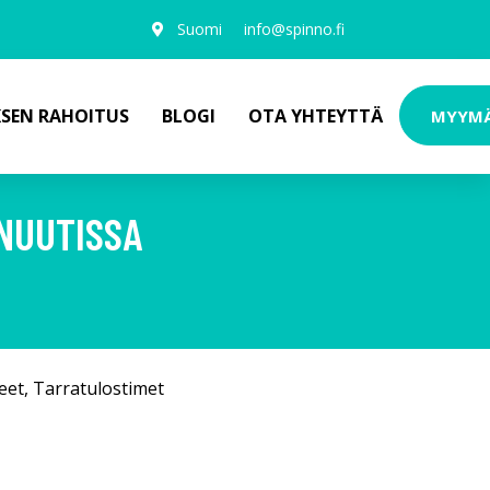
Suomi
info@spinno.fi
KSEN RAHOITUS
BLOGI
OTA YHTEYTTÄ
MYYM
INUUTISSA
eet
,
Tarratulostimet