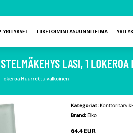
-YRITYKSET
LIIKETOIMINTASUUNNITELMA
YRITY
ISTELMÄKEHYS LASI, 1 LOKEROA
 1 lokeroa Huurrettu valkoinen
Kategoriat:
Konttoritarvik
Brand:
Elko
64.4 EUR