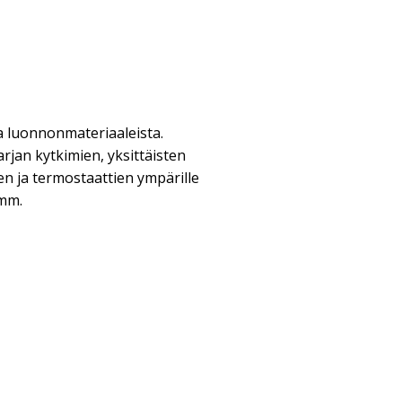
a luonnonmateriaaleista.
rjan kytkimien, yksittäisten
n ja termostaattien ympärille
 mm.