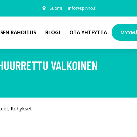
Suomi
info@spinno.fi
KSEN RAHOITUS
BLOGI
OTA YHTEYTTÄ
MYYM
 HUURRETTU VALKOINEN
keet
,
Kehykset