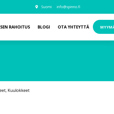
Suomi
info@spinno.fi
KSEN RAHOITUS
BLOGI
OTA YHTEYTTÄ
MYYM
eet
,
Kuulokkeet