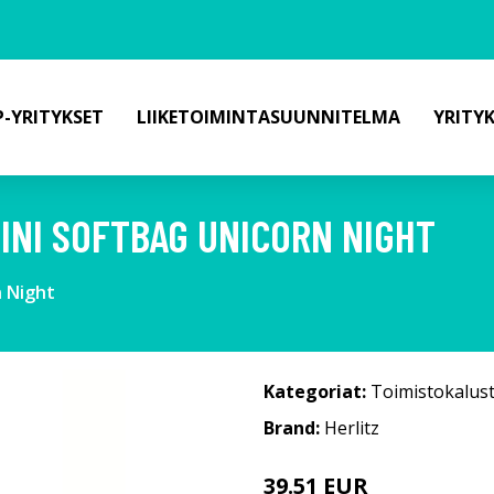
-YRITYKSET
LIIKETOIMINTASUUNNITELMA
YRITY
INI SOFTBAG UNICORN NIGHT
n Night
Kategoriat:
Toimistokalus
Brand:
Herlitz
39.51 EUR