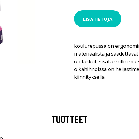
LISÄTIETOJA
koulurepussa on ergonomin
materiaalista ja säädettävät 
on taskut, sisällä erillinen os
olkahihnoissa on heijastime
kiinnityksellä
TUOTTEET