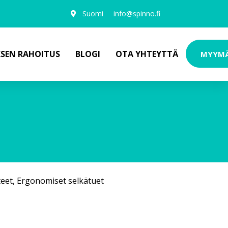
Suomi
info@spinno.fi
KSEN RAHOITUS
BLOGI
OTA YHTEYTTÄ
MYYM
teet
,
Ergonomiset selkätuet