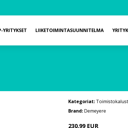
-YRITYKSET
LIIKETOIMINTASUUNNITELMA
YRITY
Kategoriat:
Toimistokalus
Brand:
Demeyere
230.99 EUR