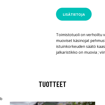
LISÄTIETOJA
Toimistotuoli on verhoiltu 
muoviset käsinojat pehmuste
istuinkorkeuden säätö kaasu
jalkaristikko on muovia ; vi
TUOTTEET