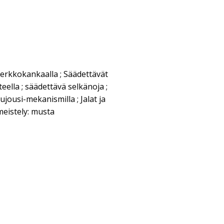
verkkokankaalla ; Säädettävät
ella ; säädettävä selkänoja ;
jousi-mekanismilla ; Jalat ja
imeistely: musta