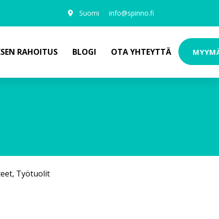
Suomi
info@spinno.fi
KSEN RAHOITUS
BLOGI
OTA YHTEYTTÄ
MYYM
teet
,
Työtuolit