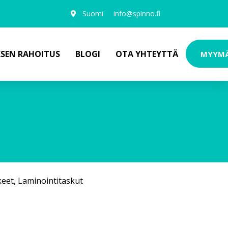
Suomi
info@spinno.fi
KSEN RAHOITUS
BLOGI
OTA YHTEYTTÄ
MYYM
keet
,
Laminointitaskut