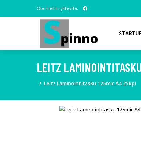
Ota meihin yhteyttä:
STARTUP
LEITZ LAMINOINTITASKU
Leitz Laminointitasku 125mic A4 25kpl