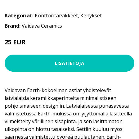
Kategoriat:
Konttoritarvikkeet
,
Kehykset
Brand:
Vaidava Ceramics
25 EUR
LISÄTIETOJA
Vaidavan Earth-kokoelman astiat yhdistelevät
latvialaisia keramiikkaperinteitä minimalistiseen
pohjoismaiseen designiin. Latvialaisesta punasavesta
valmistetussa Earth-mukissa on lyijyttömällä lasitteella
viimeistelty värillinen sisäpinta, ja sen lasittamaton
ulkopinta on hiottu tasaiseksi. Settiin kuuluu myös
saarnesta valmistettu pyöreä puulautanen. Earth-