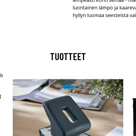
lempeästi kohti seinää - m
luontainen lämpö ja kaarev
hyllyn luomaa seesteistä va
TUOTTEET
B