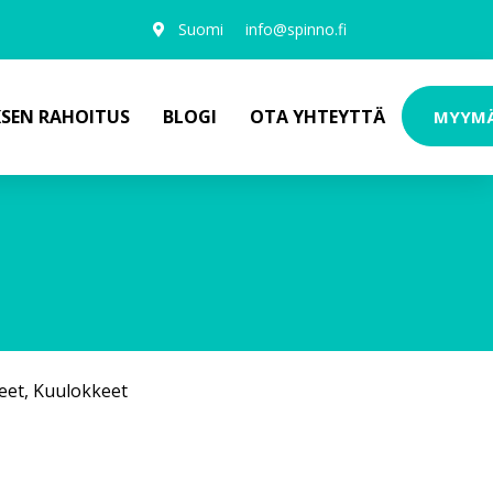
Suomi
info@spinno.fi
KSEN RAHOITUS
BLOGI
OTA YHTEYTTÄ
MYYM
eet
,
Kuulokkeet