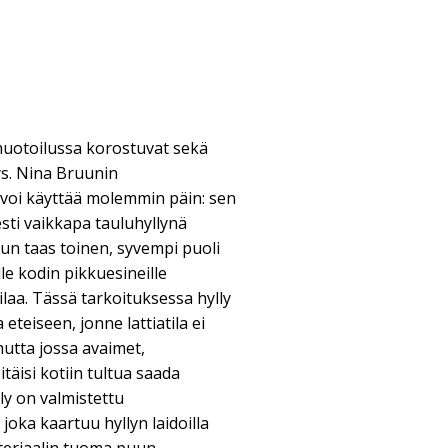
uotoilussa korostuvat sekä
ys. Nina Bruunin
 voi käyttää molemmin päin: sen
esti vaikkapa tauluhyllynä
un taas toinen, syvempi puoli
le kodin pikkuesineille
ilaa. Tässä tarkoituksessa hylly
eteiseen, jonne lattiatila ei
 mutta jossa avaimet,
täisi kotiin tultua saada
ly on valmistettu
joka kaartuu hyllyn laidoilla