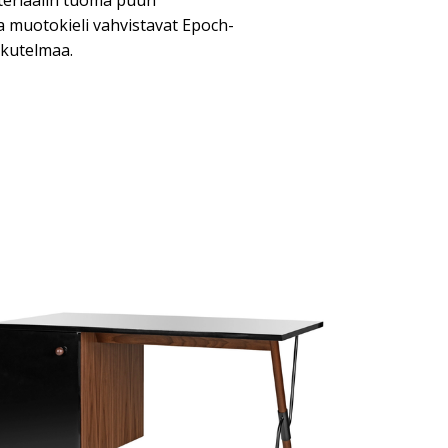
ateriaalin tuoma puun
a muotokieli vahvistavat Epoch-
ikutelmaa.