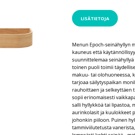
LISÄTIETOJA
Menun Epoch-seinähyllyn m
kauneus että käytännöllisy
suunnittelemaa seinähyllyä
toinen puoli toimii täydellis
makuu- tai olohuoneessa, k
tarjoaa säilytyspaikan monil
rauhoittaen ja selkeyttäen t
sopii erinomaisesti vaikkapa 
salli hyllykköä tai lipastoa,
aurinkolasit ja kuulokkeet pi
johonkin piiloon. Puinen hyl
tammiviilutetusta vanerista, 